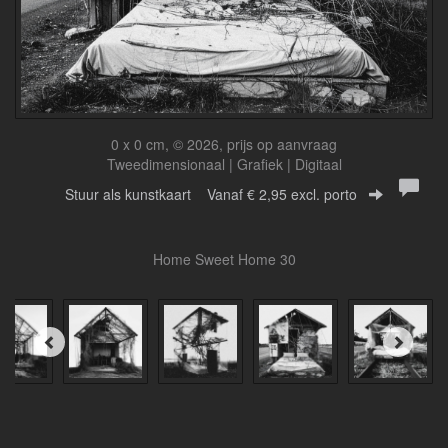
0 x 0 cm, © 2026, prijs op aanvraag
Tweedimensionaal | Grafiek | Digitaal
Stuur als kunstkaart
Vanaf € 2,95 excl. porto
Home Sweet Home 30