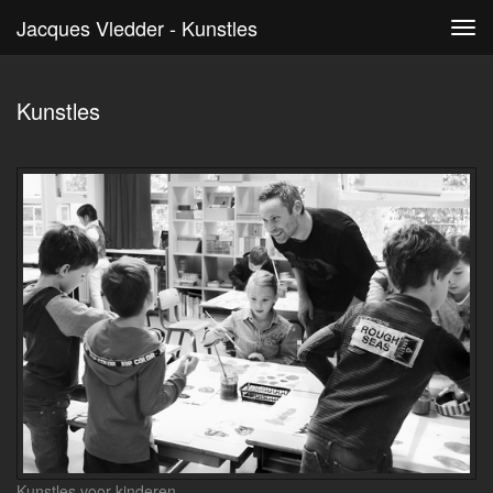
Jacques Vledder - Kunstles
Tog
navi
Kunstles
Kunstles voor kinderen