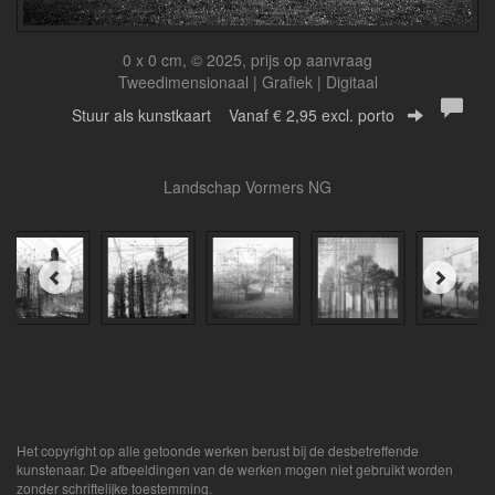
0 x 0 cm, © 2025, prijs op aanvraag
Tweedimensionaal | Grafiek | Digitaal
Stuur als kunstkaart
Vanaf € 2,95 excl. porto
Landschap Vormers NG
Het copyright op alle getoonde werken berust bij de desbetreffende
kunstenaar. De afbeeldingen van de werken mogen niet gebruikt worden
zonder schriftelijke toestemming.