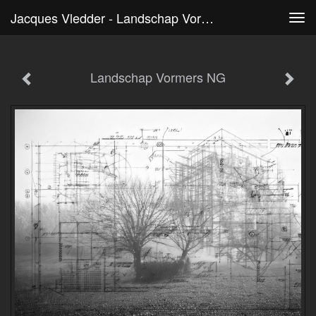
Jacques Vledder - Landschap Vormers NG
Tog
navi
Landschap Vormers NG