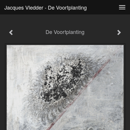
Jacques Vledder - De Voortplanting
Tog
navi
De Voortplanting